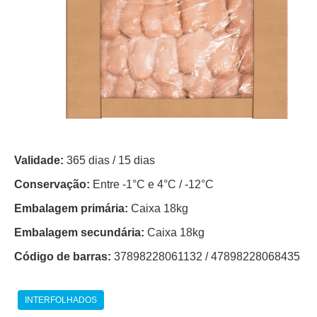
Validade:
365 dias / 15 dias
Conservação:
Entre -1°C e 4°C / -12°C
Embalagem primária:
Caixa 18kg
Embalagem secundária:
Caixa 18kg
Código de barras:
37898228061132 / 47898228068435
INTERFOLHADOS