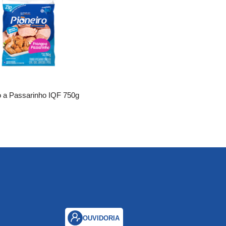
 a Passarinho IQF 750g
Coração Resfriado 500g
OUVIDORIA