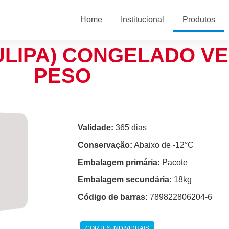
Home
Institucional
Produtos
TULIPA) CONGELADO V
PESO
Validade:
365 dias
Conservação:
Abaixo de -12°C
Embalagem primária:
Pacote
Embalagem secundária:
18kg
Código de barras:
789822806204-6
CORTES INDIVIDUAIS