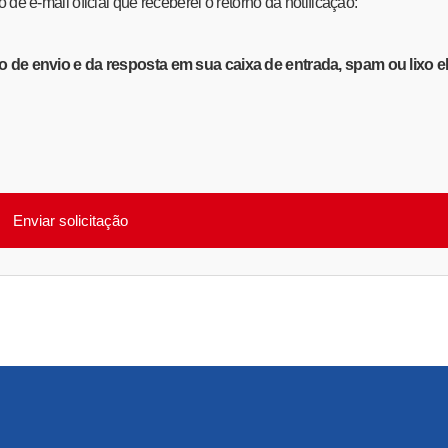
o de e-mail oficial que receberei o retorno da notificação:
e envio e da resposta em sua caixa de entrada, spam ou lixo el
Enviar solicitação