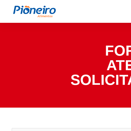
FO
AT
SOLICI