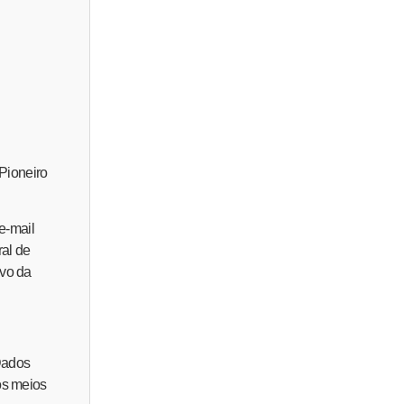
 Pioneiro
 e-mail
ral de
ivo da
 Dados
os meios