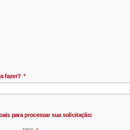
ja fazer?
is para processar sua solicitação:
EMAIL