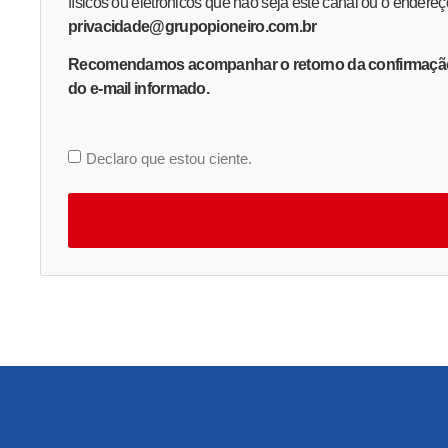
físicos ou eletrônicos que não seja este canal ou o endereç
privacidade@grupopioneiro.com.br
Recomendamos acompanhar o retorno da confirmação d
do e-mail informado.
Declaro que estou ciente.